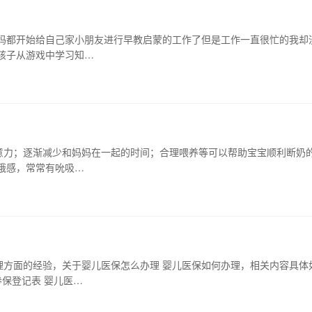
宝妈都开始给自己家小朋友进行早教启蒙的工作了但是工作一直很忙的我却
孩子从游戏中学习知…
意力；逐渐减少和妈妈在一起的时间；合理喂养等可以帮助宝宝顺利断奶
饿感，常常有吮吸…
理方面的经验，关于婴儿医保怎么办理 婴儿医保如何办理，相关内容具体
保登记表 婴儿医…