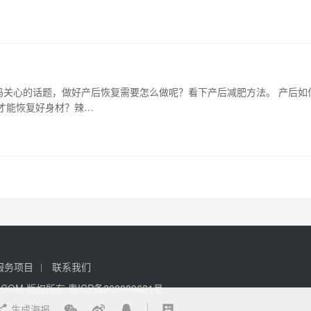
妈关心的话题，做好产后恢复需要怎么做呢？看下产后减肥方法。 产后如
才能恢复好身材？辣…
服务项目
联系我们
FAD.COM 版权所有
粤ICP备202089621号
生成海报