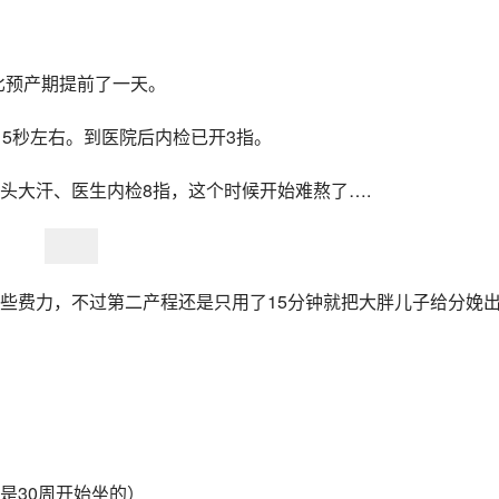
，比预产期提前了一天。
5秒左右。到医院后内检已开3指。
头大汗、医生内检8指，这个时候开始难熬了….
些费力，不过第二产程还是只用了15分钟就把大胖儿子给分娩
是30周开始坐的）