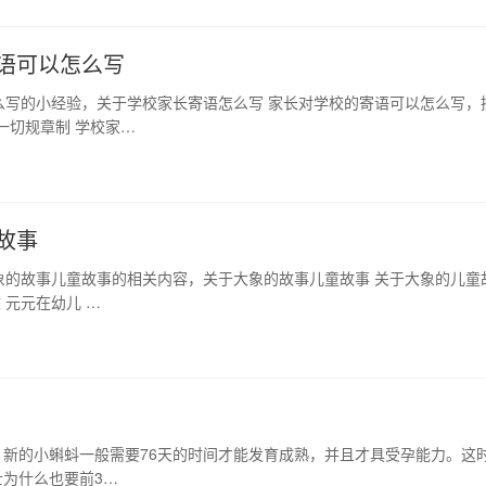
语可以怎么写
么写的小经验，关于学校家长寄语怎么写 家长对学校的寄语可以怎么写，
一切规章制 学校家…
故事
象的故事儿童故事的相关内容，关于大象的故事儿童故事 关于大象的儿童
 元元在幼儿 …
！
，新的小蝌蚪一般需要76天的时间才能发育成熟，并且才具受孕能力。这
士为什么也要前3…