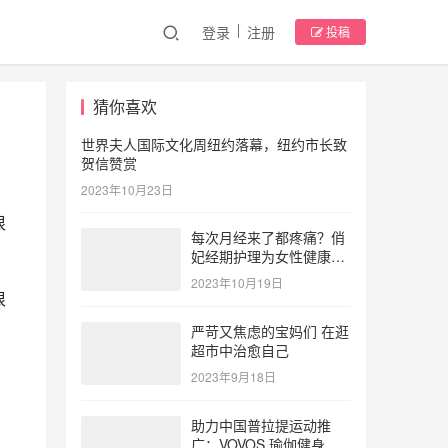
登录
注册
投稿
猜你喜欢
世界夫人国际文化周纽约落幕，纽约市长致
贺信赞赏
2023年10月23日
很
每次月经来了都疼痛？俏
妃经期护理为女性健康护
航
2023年10月19日
很
严苛又焦虑的宝妈们 在逛
超市中治愈自己
2023年9月18日
助力中国普拉提运动推
广：VOVOS 瑜伽健身服