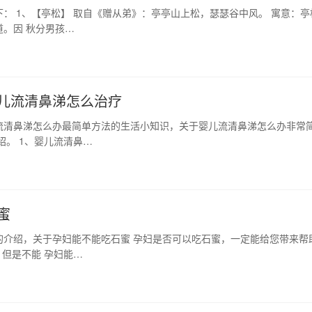
： 1、【亭松】 取自《赠从弟》：亭亭山上松，瑟瑟谷中风。 寓意：亭
。因 秋分男孩…
儿流清鼻涕怎么治疗
流清鼻涕怎么办最简单方法的生活小知识，关于婴儿流清鼻涕怎么办非常
绍。 1、婴儿流清鼻…
蜜
的介绍，关于孕妇能不能吃石蜜 孕妇是否可以吃石蜜，一定能给您带来帮
但是不能 孕妇能…