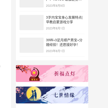
参与北体大专业普拉提教
2023年8月9日
练培训
3岁内宝宝身心发展特点|
早教启蒙游戏分享
2023年8月1日
39W+3足月顺产男宝+分
娩经验！还愿接好孕！
2023年8月1日
出