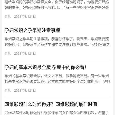
送给准妈妈的孕妇小常识大全，你已经是准妈妈了，你就要负起妈
妈的责任，好好照顾好自己与胎儿，了解一些孕妇小常识更是好处
多多。 送给准妈妈的孕妇小常识大全 为减轻准妈妈们的负担，辣
育儿
2023年4月21日
妈营…
孕妇常识之孕早期注意事项
孕妇常识之孕早期注意事项，恭喜你怀孕了，爱宝宝，孕妈就要照
顾好自己，最好及早了解孕早期中要注意到哪些事项。 孕妇常识之
孕早期注意事项 怀孕初期，面对肚子里小小的生命，你难免有些不
育儿
2023年4月21日
知…
孕妇的基本常识最全版 孕期中的你必看！
孕妇的基本常识最全版，做女人不易，做孕妈更不易。有一些孕妇
的基本常识你必须要知道，这样你才能更好的度过妊娠期哦！ 孕妇
的基本常识最全版 如果你正在备孕或已经怀孕，那请你一定要关注
育儿
2023年4月21日
本…
四维彩超什么时候做好？四维彩超的最佳时间
四维彩超什么时候做好？很多怀孕的女性都会做四维彩超，希望了