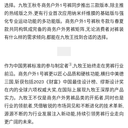
选择。九牧王秋冬商务户外1号裤同步推出三款版本,除主推
的热绒版之外,更有行业首次应用纳米纤维膜的基础版与强
化专业运动功能的多功能版。商务户外1号裤秋冬款与春夏
款共同构筑成完备的商务户外男裤矩阵,无论消费者对裤装
有什么样的需求倾向,都能在九牧王找到合适的选择。
③
作为中国男裤标准的参与制定者
,九牧王始终走在男裤行业
前沿。商务户外1号裤更以匠心品质和硬核功能,横扫中美德
三国,斩获包括2023《财富》中国最佳设计榜、缪斯设计奖
在内的全球六项权威大奖,在国际上展现九牧王深厚的产品
实力。九牧王不仅是商务户外男裤品类的开拓者,同时也是
行业的领航者,凭借敏锐的市场洞见和不断进化的技术革新,
源源不断的为行业发展注入新动能,持续引领男裤行业走向
更广阔的未来。