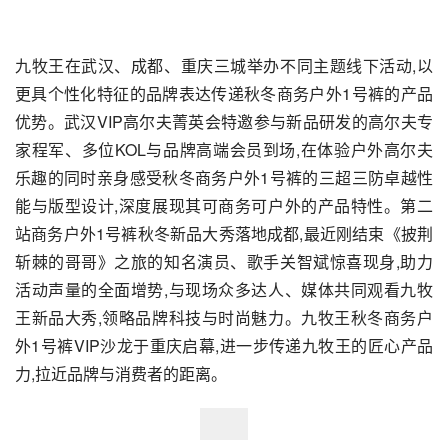
九牧王在武汉、成都、重庆三城举办不同主题线下活动,以
更具个性化特征的品牌表达传递秋冬商务户外1号裤的产品
优势。武汉VIP高尔夫菁英会特邀参与新品研发的高尔夫专
家程军、多位KOL与品牌高端会员到场,在体验户外高尔夫
乐趣的同时亲身感受秋冬商务户外1号裤的三超三防卓越性
能与版型设计,深度展现其可商务可户外的产品特性。第二
站商务户外1号裤秋冬新品大秀落地成都,最近刚结束《披荆
斩棘的哥哥》之旅的知名演员、歌手关智斌惊喜现身,助力
活动声量的全面增势,与现场众多达人、媒体共同观看九牧
王新品大秀,领略品牌科技与时尚魅力。九牧王秋冬商务户
外1号裤VIP沙龙于重庆启幕,进一步传递九牧王的匠心产品
力,拉近品牌与消费者的距离。