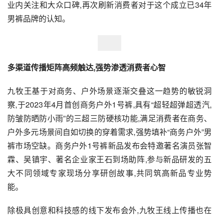
业内关注和大众口碑,再次刷新消费者对于这个成立已34年
男裤品牌的认知。
多渠道传播矩阵高频触达,强势渗透消费者心智
九牧王基于对商务、户外场景逐渐交叠这一趋势的敏锐洞
察,于2023年4月首创商务户外1号裤,具有“超轻超弹超透汽,
防皱防晒防小雨”的三超三防硬核功能,满足消费者在商务、
户外多元场景间自如切换的穿着需求,强势填补“商务户外”男
裤市场空缺。商务户外1号裤新品发布会特邀著名演员张智
霖、吴镇宇、著名企业家王石到场助阵,参与新品研发的五
大不同领域专家现场分享研创故事,共同筑高新品专业势
能。
除极具创意和科技感的线下发布会外,九牧王线上传播也在